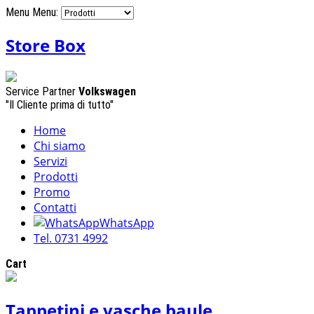
Menu
Menu:
Store Box
Service Partner
Volkswagen
"Il Cliente prima di tutto"
Home
Chi siamo
Servizi
Prodotti
Promo
Contatti
WhatsApp
Tel. 0731 4992
Cart
Tappetini e vasche baule